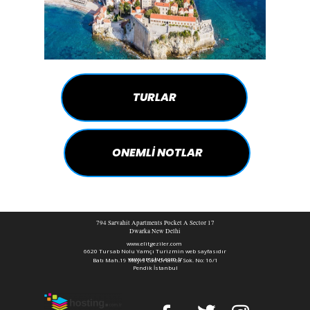
TURLAR
ONEMLİ NOTLAR
794 Sarvahit Apartments Pocket A Sector 17
Dwarka New Delhi
www.elitgeziler.com
6620 Tursab Nolu Yamçı Turizmin web sayfasıdır
www.arestur.com.tr
Batı Mah.19 Mayıs Cad Ortanca Sok. No: 16/1
Pendik İstanbul