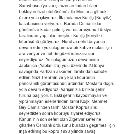
Saraybosna’ya varışımızın ardından bizleri
bekleyen özel otobüsümüz ile Mostar’a gitmek
üzere yola çıkıyoruz. İlk molamızı Konjiç (Konyitz)
kasabasında veriyoruz. Burada Osmanlı’dan
günümüze kadar gelmiş ve restorasyonu Türkiye
tarafından yaptırılan meşhur Konjiç (konyitz)
köprüsünü görüyoruz. Neretva nehri boyunca
devam eden yolculuğumuza bir kahve molası için
ara veriyor ve nehrin güzel manzarasını
seyrediyoruz. Yolculuğumuzun devamında
Jablanıca (Yablanıtza) yolu üzerinde 2.Dünya
savaşında Partizan askerleri tarafından sabote
edilen Nazi Treni’nin ve yıkılan köprünün
panoramik görüntüsünün ardından Mostar’a doğru
yola devam ediyoruz. Varışımızla birlikte şehir
turuna başlıyoruz. Eski şehrin kaybolmayan ve
yıpranmayan eserlerinden tarihi Köşki Mehmet
Bey Camisinden tarihi Mostar Köprüsü’nü
seyrettikten sonra köprüyü ziyaret ediyoruz.
Kanuni’nin son seferi olan Zigetvar seferine
çıkarken Osmanlı ordusunu buradan geçirmesi için
inşa edilmiş bu köprü 1993 yılında savaş