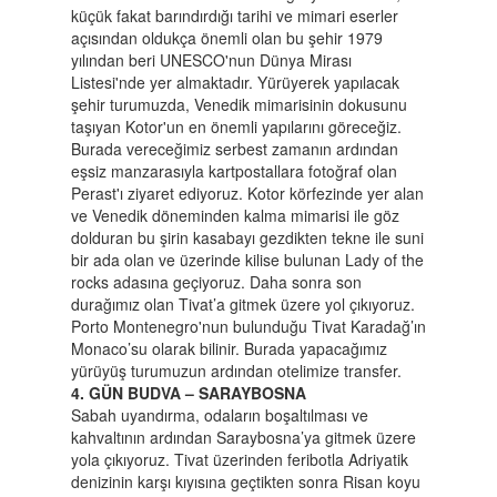
küçük fakat barındırdığı tarihi ve mimari eserler
açısından oldukça önemli olan bu şehir 1979
yılından beri UNESCO'nun Dünya Mirası
Listesi'nde yer almaktadır. Yürüyerek yapılacak
şehir turumuzda, Venedik mimarisinin dokusunu
taşıyan Kotor'un en önemli yapılarını göreceğiz.
Burada vereceğimiz serbest zamanın ardından
eşsiz manzarasıyla kartpostallara fotoğraf olan
Perast'ı ziyaret ediyoruz. Kotor körfezinde yer alan
ve Venedik döneminden kalma mimarisi ile göz
dolduran bu şirin kasabayı gezdikten tekne ile suni
bir ada olan ve üzerinde kilise bulunan Lady of the
rocks adasına geçiyoruz. Daha sonra son
durağımız olan Tivat’a gitmek üzere yol çıkıyoruz.
Porto Montenegro'nun bulunduğu Tivat Karadağ’ın
Monaco’su olarak bilinir. Burada yapacağımız
yürüyüş turumuzun ardından otelimize transfer.
4. GÜN BUDVA – SARAYBOSNA
Sabah uyandırma, odaların boşaltılması ve
kahvaltının ardından Saraybosna’ya gitmek üzere
yola çıkıyoruz. Tivat üzerinden feribotla Adriyatik
denizinin karşı kıyısına geçtikten sonra Risan koyu