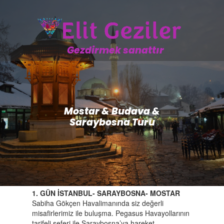
Gezdirmek sanattır
Mostar & Budava &
Saraybosna Turu
1. GÜN İSTANBUL- SARAYBOSNA- MOSTAR
Sabiha Gökçen Havalimanında siz değerli
misafirlerimiz ile buluşma. Pegasus Havayollarının
tarifeli seferi ile Saraybosna’ya hareket.