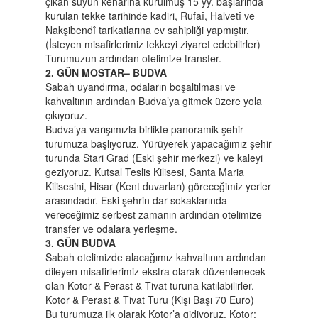
çıkan suyun kenarına kurulmuş 15 yy. başlarında
kurulan tekke tarihinde kadiri, Rufaî, Halvetî ve
Nakşibendî tarikatlarına ev sahipliği yapmıştır.
(İsteyen misafirlerimiz tekkeyi ziyaret edebilirler)
Turumuzun ardından otelimize transfer.
2. GÜN MOSTAR– BUDVA
Sabah uyandırma, odaların boşaltılması ve
kahvaltının ardından Budva’ya gitmek üzere yola
çıkıyoruz.
Budva’ya varışımızla birlikte panoramik şehir
turumuza başlıyoruz. Yürüyerek yapacağımız şehir
turunda Stari Grad (Eski şehir merkezi) ve kaleyi
geziyoruz. Kutsal Teslis Kilisesi, Santa Maria
Kilisesini, Hisar (Kent duvarları) göreceğimiz yerler
arasındadır. Eski şehrin dar sokaklarında
vereceğimiz serbest zamanın ardından otelimize
transfer ve odalara yerleşme.
3. GÜN BUDVA
Sabah otelimizde alacağımız kahvaltının ardından
dileyen misafirlerimiz ekstra olarak düzenlenecek
olan Kotor & Perast & Tivat turuna katılabilirler.
Kotor & Perast & Tivat Turu (Kişi Başı 70 Euro)
Bu turumuza ilk olarak Kotor’a gidiyoruz. Kotor;