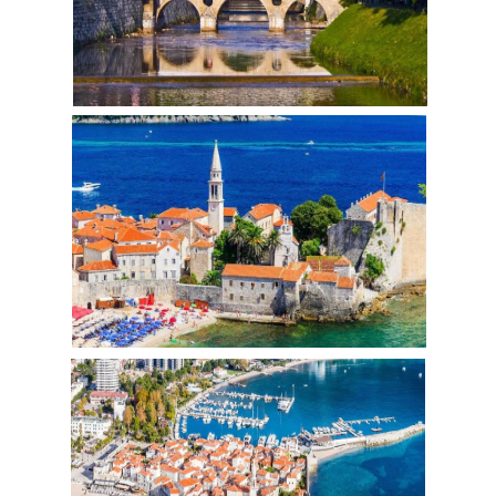
Seyahat Sağlık Sigortası
Yurt dışı çıkış harcı bedeli
Müze ve ören yerleri girişleri,
Rehber ve şoför tipleri