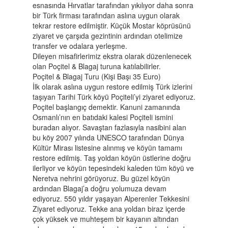
esnasında Hırvatlar tarafından yıkılıyor daha sonra
bir Türk firması tarafından aslına uygun olarak
tekrar restore edilmiştir. Küçük Mostar köprüsünü
ziyaret ve çarşıda gezintinin ardından otelimize
transfer ve odalara yerleşme.
Dileyen misafirlerimiz ekstra olarak düzenlenecek
olan Poçitel & Blagaj turuna katılabilirler.
Poçitel & Blagaj Turu (Kişi Başı 35 Euro)
İlk olarak aslına uygun restore edilmiş Türk izlerini
taşıyan Tarihi Türk köyü Poçiteli’yi ziyaret ediyoruz.
Poçitel başlangıç demektir. Kanuni zamanında
Osmanlı’nın en batıdaki kalesi Poçiteli ismini
buradan alıyor. Savaştan fazlasıyla nasibini alan
bu köy 2007 yılında UNESCO tarafından Dünya
Kültür Mirası listesine alınmış ve köyün tamamı
restore edilmiş. Taş yoldan köyün üstlerine doğru
ilerliyor ve köyün tepesindeki kaleden tüm köyü ve
Neretva nehrini görüyoruz. Bu güzel köyün
ardından Blagaj’a doğru yolumuza devam
ediyoruz. 550 yıldır yaşayan Alperenler Tekkesini
Ziyaret ediyoruz. Tekke ana yoldan biraz içerde
çok yüksek ve muhteşem bir kayanın altından