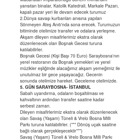
yansıtan binalar, Katolik Katedrali, Markale Pazarı,
kapalı pazar yeri ile devam edecek turumuz
2.Dünya savaşı kurbanları anısına yapılan
Sönmeyen Ateş Anıtı'nda sona erecek. Turumuzun
bitiminde otelimize transfer ve odalara yerleşme.
Akşam dileyen misafirlerimiz ekstra olarak
düzenlenecek olan Boşnak Gecesi turuna
katılabilirler.
Boşnak Gecesi (Kişi Başı 70 Euro) Saraybosna'nın
yerel restoranın da Boşnak yemekleri ve yerel
müzikler eşliğinde alacağımız akşam yemeğimiz ile
unutulmaz bir gece yaşayacağız. Gecenin
sonunda otelimize hareket. Geceleme otelimizde.
5. GÜN SARAYBOSNA- İSTANBUL
Sabah uyandırma, odaların boşaltılması ve
kahvaltının ardından transfer saatine kadar
serbest zaman.
Dileyen misafirlerimiz ekstra olarak düzenlenecek
olan Savaş (Yaşam) Tüneli & Vrelo Bosna Milli
Parkı turuna katılabilirler. (*** Dönüş uçak saatine
bağlı olarak gerçekleşecektir***)
Savaş (Yaşam) Tüneli & Vrelo Bosna Milli Parkı