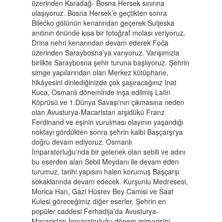
üzerinden Karadağ- Bosna Hersek sınırına
ulaşıyoruz. Bosna Hersek’e geçtikten sonra
Bilećko gölünün kenarından geçerek Sutjeska
anıtının önünde kısa bir fotoğraf molası veriyoruz.
Drina nehri kenarından devam ederek Foča
üzerinden Saraybosna’ya varıyoruz. Varışımızla
birlikte Saraybosna şehir turuna başlıyoruz. Şehrin
simge yapılarından olan Merkez kütüphane,
hikâyesini dinlediğinizde çok şaşıracağınız Inat
Kuca, Osmanlı döneminde inşa edilmiş Latin
Köprüsü ve 1.Dünya Savaşı'nın çıkmasına neden
olan Avusturya-Macaristan arşidükü Franz
Ferdinand ve eşinin vurulması olayının yaşandığı
noktayı gördükten sonra şehrin kalbi Başçarşı'ya
doğru devam ediyoruz. Osmanlı
İmparatorluğu'nda bir gelenek olan sebili ve adını
bu eserden alan Sebil Meydanı ile devam eden
turumuz, tarihi yapısını halen korumuş Başçarşı
sokaklarında devam edecek. Kurşunlu Medresesi,
Morica Han, Gazi Hüsrev Bey Camisi ve Saat
Kulesi göreceğimiz diğer eserler. Şehrin en
popüler caddesi Ferhadija'da Avusturya-
Macaristan İmparatorluğu dönem mimarisini