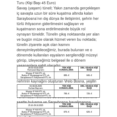
Turu (Kişi Başı 45 Euro)
Savaş (yaşam) tüneli; Yakın zamanda gerçekleşen
iç savaşta uzun bir süre kuşatma altında kalan
Saraybosna’nın dış dünya ile iletişimini, şehrin her
türlü ihtiyacının giderilmesini sağlayan ve
kuşatmanın sona erdirilmesinde büyük rol
oynayan tüneldir. Tünelin çıkış noktasında yer alan
ve bugün müze olarak hizmet veren bu noktada;
tünelin ziyarete açık olan kısmını
deneyimleyebileceğimiz, burada bulunan ve o
dönemde kullanılan eşyaların sergilendiği müzeyi
görüp, izleyeceğimiz belgesel ile o dönem
yaşananlara şahit olacağız.
30.03-03.04.2025
TEK KİŞİ
DBL ODADA KİŞİ
Daha sonrasında Igman Dağı’nın eteklerinde yer
Ramazan Bayramı
KONAKLAMA
BAŞI
Mostar 4* HA HTL vb.
alan Vrelo Bosna Milli Parkına gidiyoruz. Bosna
Budva 4* Montenegrine HTL vb.
899.-€
649.-€
Saraybosna 4* Hollywwod HTL vb.
nehrinin kaynağını oluşturan Vrelo Bosna, yeşilin
her tonunu barındıran, içinde dereler, şelaleler,
04-08.06.2025
TEK KİŞİ
DBL ODADA KİŞİ
Kurban Bayramı
KONAKLAMA
BAŞI
göletlerin yer aldığı doğa harikası bir milli parktır.
Mostar 4* HA HTL vb.
Budva 4* Montenegrine HTL vb.
799.-€
729.-€
Turumuzun bitiminde serbest zaman ve belirlene
Saraybosna 4* Hollywwod HTL vb.
saatte buluşma ve Saraybosna havalimanına
TEK KİŞİ
DBL ODADA KİŞİ
25.10-29.10.2025
transfer. Check in işlemleri ardından Pegasus
KONAKLAMA
BAŞI
Mostar 4* HA HTL vb.
Havayollarının tarifeli seferi ile İstanbul’a hareket.
Budva 4* Montenegrine HTL vb.
879.-€
629.-€
Saraybosna 4* Hollywwod HTL vb.