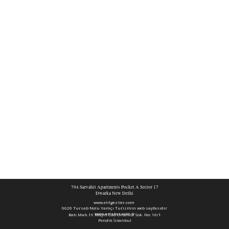
794 Sarvahit Apartments Pocket A Sector 17
Dwarka New Delhi
www.elitgeziler.com
6620 Tursab Nolu Yamçı Turizmin web sayfasıdır
www.arestur.com.tr
Batı Mah.19 Mayıs Cad Ortanca Sok. No: 16/1
Pendik İstanbul